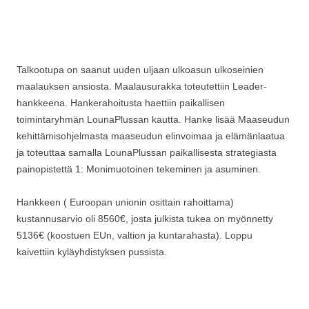
Talkootupa on saanut uuden uljaan ulkoasun ulkoseinien
maalauksen ansiosta. Maalausurakka toteutettiin Leader-
hankkeena. Hankerahoitusta haettiin paikallisen
toimintaryhmän LounaPlussan kautta. Hanke lisää Maaseudun
kehittämisohjelmasta maaseudun elinvoimaa ja elämänlaatua
ja toteuttaa samalla LounaPlussan paikallisesta strategiasta
painopistettä 1: Monimuotoinen tekeminen ja asuminen.
Hankkeen ( Euroopan unionin osittain rahoittama)
kustannusarvio oli 8560€, josta julkista tukea on myönnetty
5136€ (koostuen EUn, valtion ja kuntarahasta). Loppu
kaivettiin kyläyhdistyksen pussista.