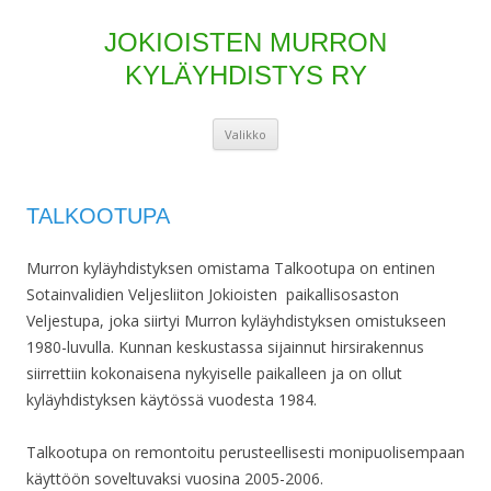
JOKIOISTEN MURRON
KYLÄYHDISTYS RY
Siirry
Valikko
sisältöön
TALKOOTUPA
Murron kyläyhdistyksen omistama Talkootupa on entinen
Sotainvalidien Veljesliiton Jokioisten paikallisosaston
Veljestupa, joka siirtyi Murron kyläyhdistyksen omistukseen
1980-luvulla. Kunnan keskustassa sijainnut hirsirakennus
siirrettiin kokonaisena nykyiselle paikalleen ja on ollut
kyläyhdistyksen käytössä vuodesta 1984.
Talkootupa on remontoitu perusteellisesti monipuolisempaan
käyttöön soveltuvaksi vuosina 2005-2006.